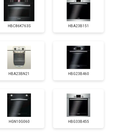
т 4500 ₽
Заказать
HBC86K763S
HBA23B151
HBA23BN21
HBG23B460
HGN10G060
HBG33B455