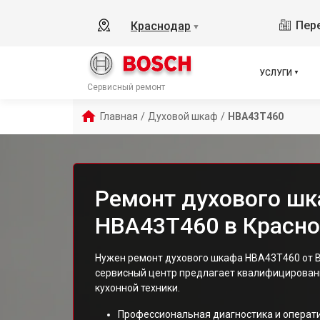
Пере
Краснодар
▼
УСЛУГИ
Сервисный ремонт
Главная
/
Духовой шкаф
/
HBA43T460
Ремонт духового шк
HBA43T460 в Красн
Нужен ремонт духового шкафа HBA43T460 от B
сервисный центр предлагает квалифицированн
кухонной техники.
Профессиональная диагностика и операт