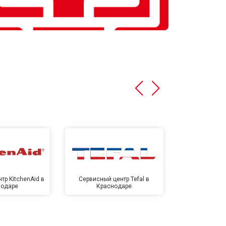
тр KitchenAid в
Сервисный центр Tefal в
Сервисный це
нодаре
Краснодаре
Крас