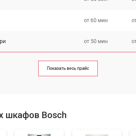
от 60 мин
о
ри
от 50 мин
о
от 90 мин
о
Показать весь прайс
от 60 мин
о
от 80 мин
о
х шкафов Bosch
от 50 мин
о