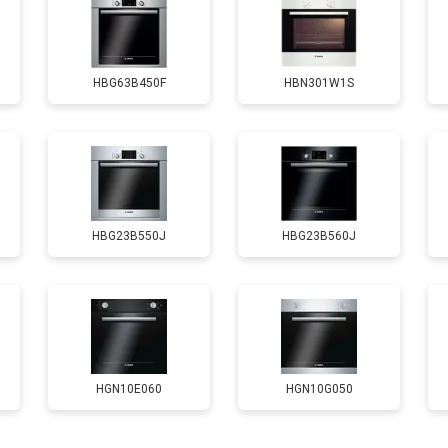
от 120 мин
о
HBG63B450F
HBN301W1S
HBG23B550J
HBG23B560J
HGN10E060
HGN10G050