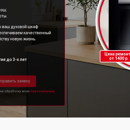
Бош;
оты.
то ваш духовой шкаф
беспечиваем качественный
йству новую жизнь.
Цена ремон
от 1400 р.
ия до 3-х лет
править заявку
 на обработку моих
персональных