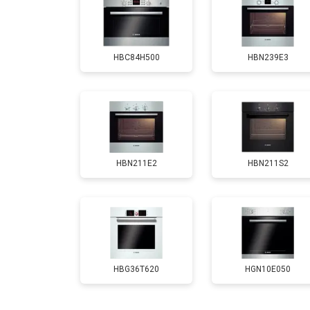
Замена панели управления
HBC84H500
HBN239E3
HBN211E2
HBN211S2
HBG36T620
HGN10E050