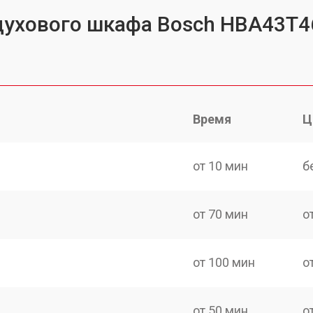
 духового шкафа Bosch HBA43T4
Время
Ц
от 10 мин
б
от 70 мин
о
от 100 мин
о
от 50 мин
о