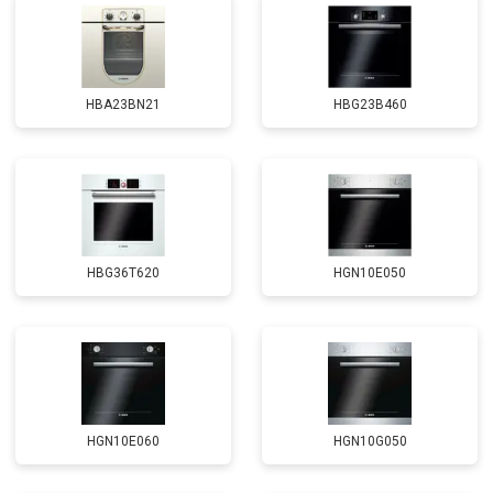
HBA23BN21
HBG23B460
HBG36T620
HGN10E050
HGN10E060
HGN10G050