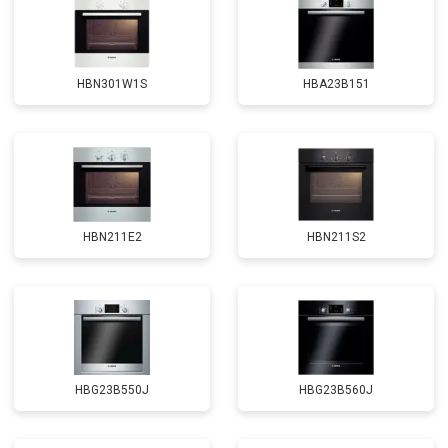
HBN301W1S
HBA23B151
HBN211E2
HBN211S2
HBG23B550J
HBG23B560J