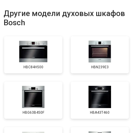
Другие модели духовых шкафов
Bosch
HBC84H500
HBN239E3
HBG63B450F
HBA43T460