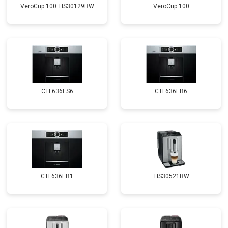
VeroCup 100 TIS30129RW
VeroCup 100
CTL636ES6
CTL636EB6
CTL636EB1
TIS30521RW