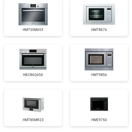
HMT35M653
HMT8676
HBC86Q650
HMT9856
HMT85MR23
HME9750