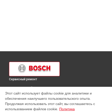
Сервисный ремонт
ВЫБЕРИ СВОЙ ГОРОД
Этот сайт использует файлы cookie для аналитики и
Ремонт микроволновой печи HME9751 Bosch в
обеспечения наилучшего пользовательского опыта.
Краснодаре
Продолжая использовать этот сайт, вы соглашаетесь с
Ремонт микроволновой печи HME9751 Bosch в
Ростове-на-
использованием файлов cookie.
Политика
Дону