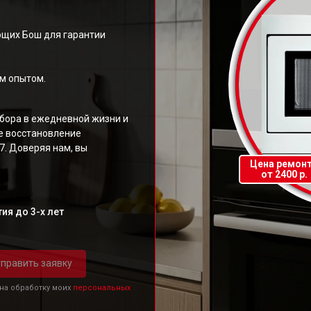
щих Бош для гарантии
м опытом.
бора в ежедневной жизни и
е восстановление
. Доверяя нам, вы
Цена ремон
от 2400 р.
ия до 3-х лет
править заявку
 на обработку моих
персональных