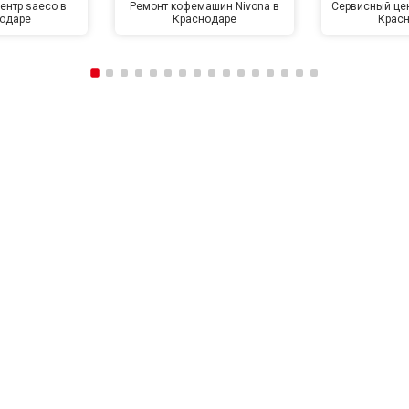
ентр saeco в
Ремонт кофемашин Nivona в
Сервисный цен
одаре
Краснодаре
Крас