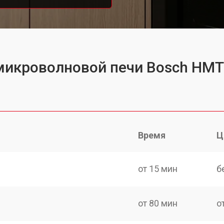
 микроволновой печи Bosch HM
Время
Ц
от 15 мин
б
от 80 мин
о