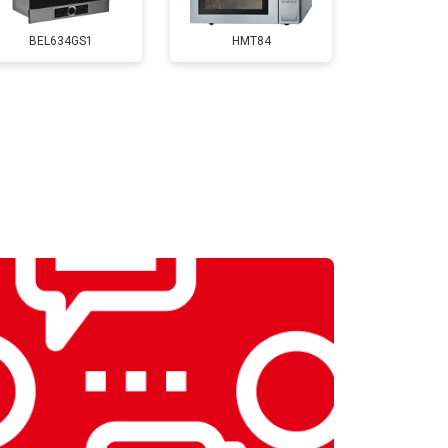
BEL634GS1
HMT84