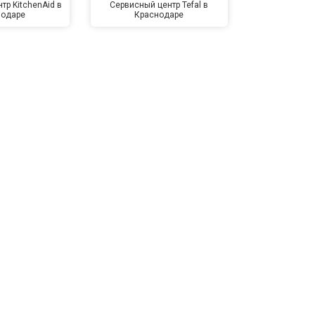
тр KitchenAid в
Сервисный центр Tefal в
Сервисный це
нодаре
Краснодаре
Крас