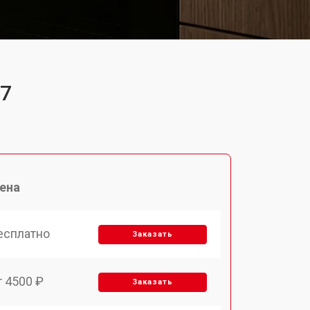
T7
ена
есплатно
Заказать
т 4500 ₽
Заказать