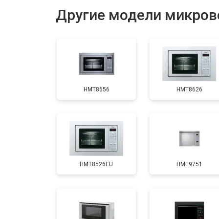
Другие модели микров
Замена ТЭН
Замена таймера
HMT8656
HMT8626
Замена конденсатора
Ремонт платы управления (восстан
HMT8526EU
HME9751
Замена лампочки