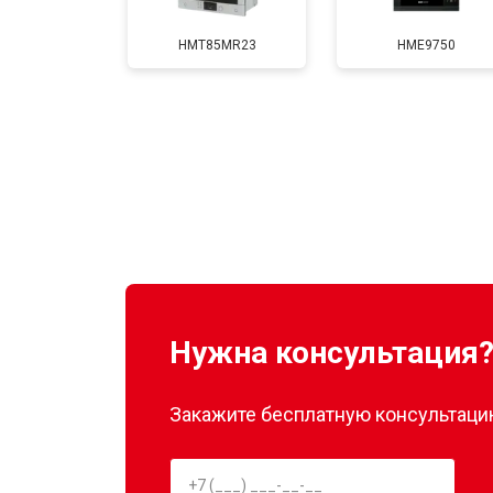
HMT85MR23
HME9750
Нужна консультация
Закажите бесплатную консультацию