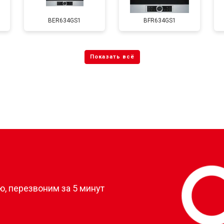
BER634GS1
BFR634GS1
?
, перезвоним за 5 минут