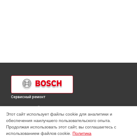
Сервисный ремонт
ВЫБЕРИ СВОЙ ГОРОД
Этот сайт использует файлы cookie для аналитики и
Ремонт микроволновой печи HMT8656 Bosch в
обеспечения наилучшего пользовательского опыта.
Краснодаре
Продолжая использовать этот сайт, вы соглашаетесь с
Ремонт микроволновой печи HMT8656 Bosch в
Ростове-на-
использованием файлов cookie.
Политика
Дону