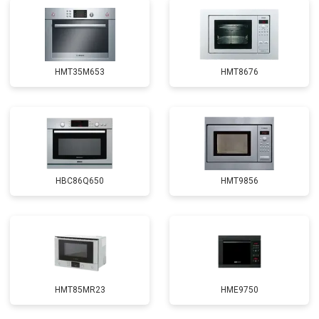
HMT35M653
HMT8676
HBC86Q650
HMT9856
HMT85MR23
HME9750