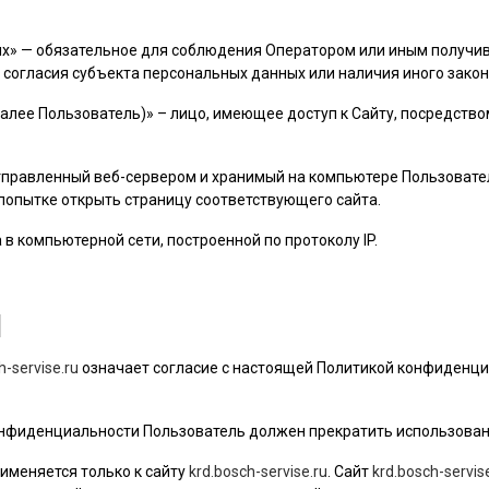
ых» — обязательное для соблюдения Оператором или иным получ
 согласия субъекта персональных данных или наличия иного закон
далее
Пользователь
)» – лицо, имеющее доступ к Сайту, посредств
 отправленный веб-сервером и хранимый на компьютере
Пользовате
 попытке открыть страницу соответствующего сайта.
а в компьютерной сети, построенной по протоколу IP.
Я
h-servise.ru
означает согласие с настоящей Политикой конфиденци
 конфиденциальности
Пользователь
должен прекратить использован
именяется только к сайту
krd.bosch-servise.ru
. Сайт
krd.bosch-servis