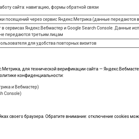
боту сайта: навигацию, формы обратной связи
ики посещений через сервис
Яндекс.Метрика
(данные передаются в
 в сервисах
Яндекс.Вебмастер
и
Google Search Console
. Данные ис
 не передаются третьим лицам
ользователя для удобства повторных визитов
.Метрика, для технической верификации сайта — Яндекс.Вебмастер 
 политике конфиденциальности:
рика и Вебмастер)
h Console)
йках своего браузера. Обратите внимание: отключение cookies мо