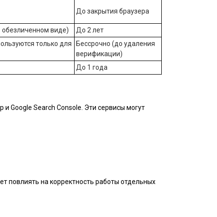
До закрытия браузера
 обезличенном виде)
До 2 лет
пользуются только для
Бессрочно (до удаления
верификации)
До 1 года
и Google Search Console. Эти сервисы могут
жет повлиять на корректность работы отдельных