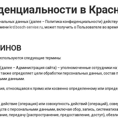
денциальности в Крас
альных данных (далее – Политика конфиденциальности) действу
имени
krd.bosch-servise.ru
, может получить о Пользователе во врем
МИНОВ
 используются следующие термины:
 (далее –
Администрация сайта
) – уполномоченные сотрудники на 
 также определяет цели обработки персональных данных, состав
ными данными.
ия, относящаяся к прямо или косвенно определенному или опред
е действие (операция) или совокупность действий (операций), со
ств с персональными данными, включая сбор, запись, систематиза
ание, передачу (распространение, предоставление, доступ), обез