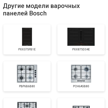
Другие модели варочных
панелей Bosch
PXX375FB1E
PXX875D34E
PBP6B6B80
PCH6A5B80