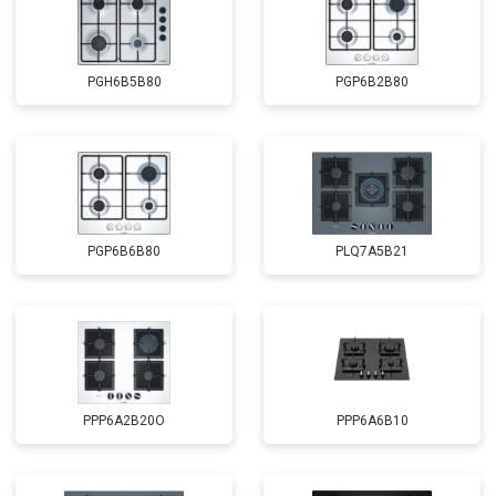
PGH6B5B80
PGP6B2B80
PGP6B6B80
PLQ7A5B21
PPP6A2B20O
PPP6A6B10