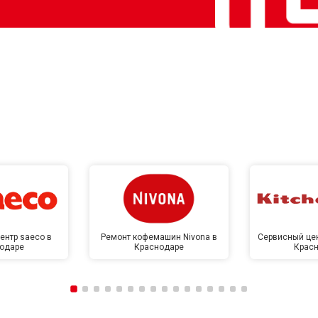
ентр saeco в
Ремонт кофемашин Nivona в
Сервисный цен
одаре
Краснодаре
Крас