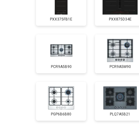
PXX375FB1E
PXX875D34E
PCR9A5B90
PCR9A5M90
PGP6B6B80
PLQ7A5B21