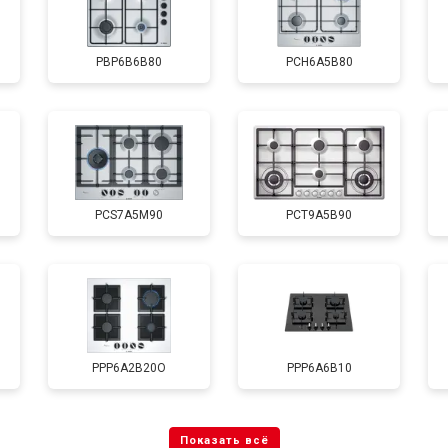
PBP6B6B80
PCH6A5B80
PCS7A5M90
PCT9A5B90
PPP6A2B20O
PPP6A6B10