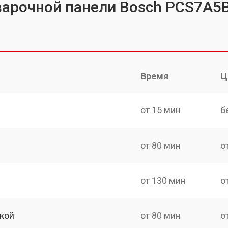
варочной панели Bosch PCS7A5
Время
Ц
от 15 мин
б
от 80 мин
о
от 130 мин
о
кой
от 80 мин
о