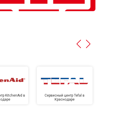
тр KitchenAid в
Сервисный центр Tefal в
Сервисный це
нодаре
Краснодаре
Крас