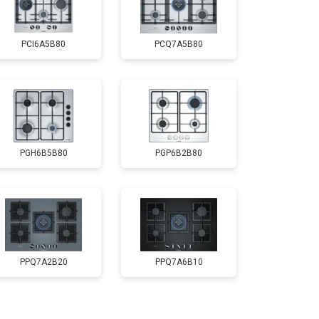
PCI6A5B80
PCQ7A5B80
PGH6B5B80
PGP6B2B80
PPQ7A2B20
PPQ7A6B10