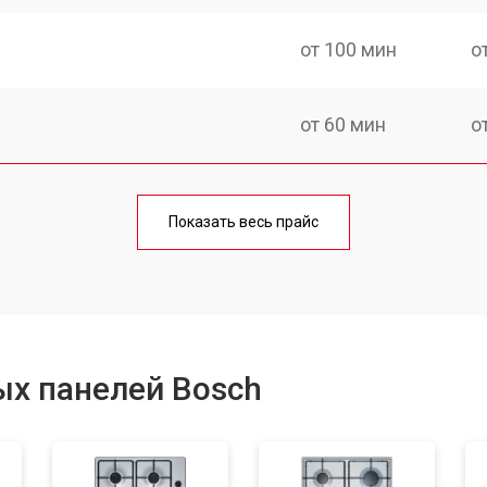
от 100 мин
о
от 60 мин
о
от 140 мин
о
Показать весь прайс
от 100 мин
о
от 100 мин
о
ых панелей Bosch
от 60 мин
о