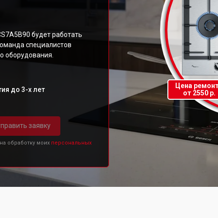
CS7A5B90 будет работать
 команда специалистов
о оборудования.
Цена ремон
ия до 3-х лет
от 2550 р.
править заявку
 на обработку моих
персональных